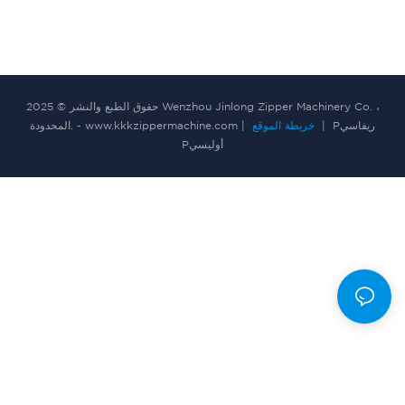
حقوق الطبع والنشر © 2025 Wenzhou Jinlong Zipper Machinery Co. ،
Pريفاسي
|
خريطة الموقع
المحدودة. - www.kkkzippermachine.com |
Pأوليسي