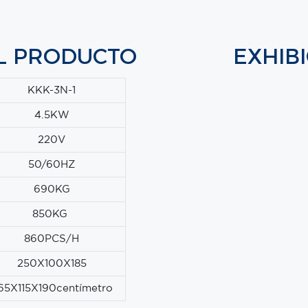
EL PRODUCTO
EXHIB
KKK-3N-1
4.5KW
220V
50/60HZ
690KG
850KG
860PCS/H
250X100X185
65X115X190centímetro