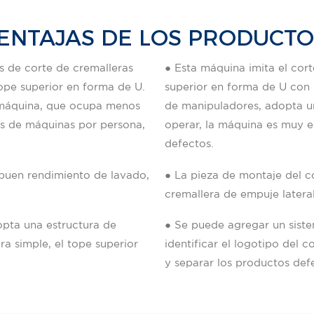
ENTAJAS DE LOS PRODUCT
os de corte de cremalleras
● Esta máquina imita el cort
tope superior en forma de U.
superior en forma de U con 
 máquina, que ocupa menos
de manipuladores, adopta u
s de máquinas por persona,
operar, la máquina es muy e
defectos.
 buen rendimiento de lavado,
● La pieza de montaje del c
cremallera de empuje lateral
opta una estructura de
● Se puede agregar un siste
a simple, el tope superior
identificar el logotipo del c
y separar los productos def