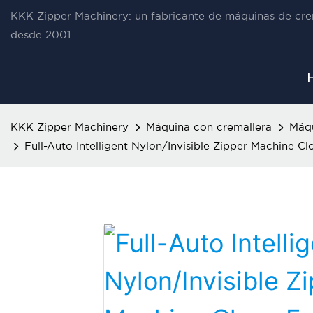
KKK Zipper Machinery: un fabricante de máquinas de cre
desde 2001.
KKK Zipper Machinery
Máquina con cremallera
Máqu
Full-Auto Intelligent Nylon/Invisible Zipper Machine C