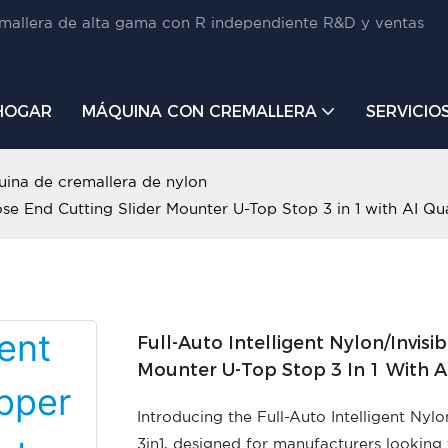
mallera de alta gama con R independiente R&D y ventas
HOGAR
MÁQUINA CON CREMALLERA
SERVICIO
ina de cremallera de nylon
lose End Cutting Slider Mounter U-Top Stop 3 in 1 with AI Qu
Full-Auto Intelligent Nylon/Invis
Mounter U-Top Stop 3 In 1 With A
Introducing the Full-Auto Intelligent Nyl
3in1, designed for manufacturers looking