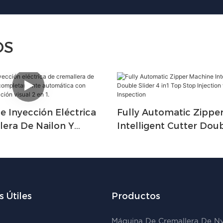
OS
 Inyección Eléctrica
Fully Automatic Zippe
lera De Nailon Y
Intelligent Cutter Doub
Completamente
In1 Top Stop Injection 
a Con Sistema De
Visual Inspection
Visual 2 En 1.
 Útiles
Productos
Máquina De Cremallera De N