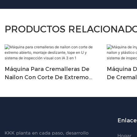
PRODUCTOS RELACIONAD
Máquina Para Cremalleras De
Máquina De
Nailon Con Corte De Extremo
De Cremal
Abierto, Montaje Deslizante, Tope
Plástico 
En U Y Sistema De Inspección
Automátic
Visual Con IA 3 En 1
Inspección 
Enlaces
KKK planta en cada paso, desarrollo
Hogar