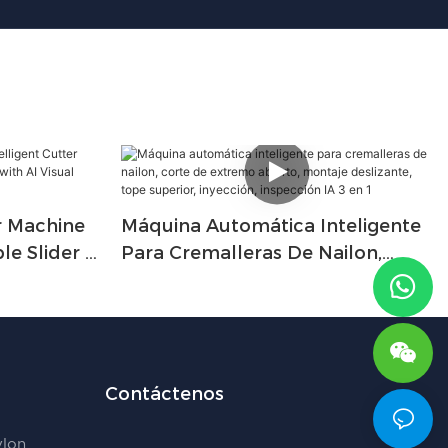
r Machine
Máquina Automática Inteligente
le Slider 4
Para Cremalleras De Nailon,
With AI
Corte De Extremo Abierto,
Montaje Deslizante, Tope
Superior, Inyección, Inspección IA
3 En 1
Contáctenos
ylon