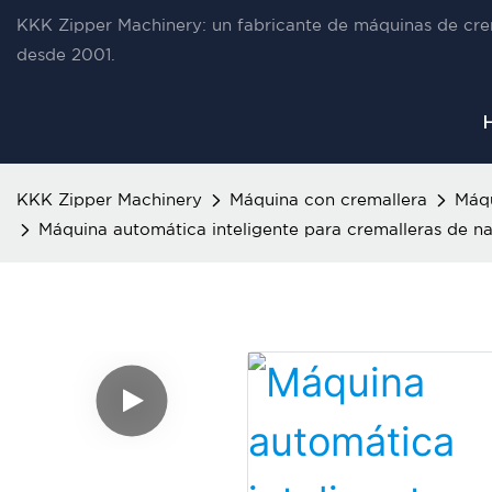
KKK Zipper Machinery: un fabricante de máquinas de cre
desde 2001.
KKK Zipper Machinery
Máquina con cremallera
Máqu
Máquina automática inteligente para cremalleras de nai