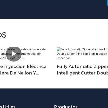
OS
 Inyección Eléctrica
Fully Automatic Zippe
lera De Nailon Y
Intelligent Cutter Doub
Completamente
In1 Top Stop Injection 
a Con Sistema De
Visual Inspection
Visual 2 En 1.
 Útiles
Productos