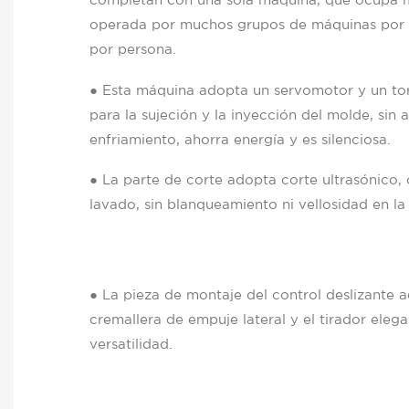
completan con una sola máquina, que ocupa 
operada por muchos grupos de máquinas por pe
por persona.
● Esta máquina adopta un servomotor y un torn
para la sujeción y la inyección del molde, sin 
enfriamiento, ahorra energía y es silenciosa.
● La parte de corte adopta corte ultrasónico,
lavado, sin blanqueamiento ni vellosidad en la 
● La pieza de montaje del control deslizante 
cremallera de empuje lateral y el tirador eleg
versatilidad.