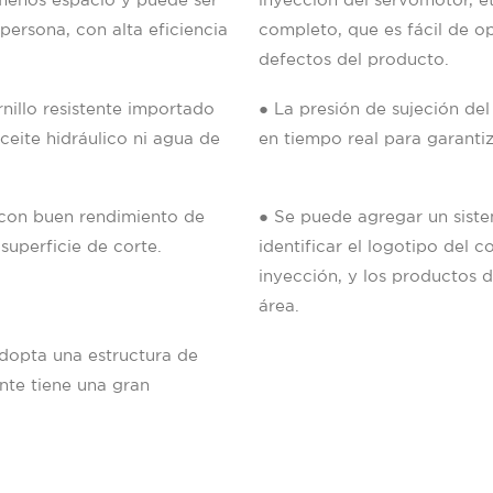
menos espacio y puede ser
inyección del servomotor, 
rsona, con alta eficiencia
completo, que es fácil de op
defectos del producto.
illo resistente importado
● La presión de sujeción del
aceite hidráulico ni agua de
en tiempo real para garantiz
 con buen rendimiento de
● Se puede agregar un siste
superficie de corte.
identificar el logotipo del 
inyección, y los productos 
área.
adopta una estructura de
ante tiene una gran