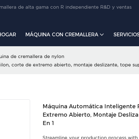
mallera de alta gama con R independiente R&D y ventas
HOGAR
MÁQUINA CON CREMALLERA
SERVICIO
ina de cremallera de nylon
lon, corte de extremo abierto, montaje deslizante, tope supe
Máquina Automática Inteligente 
Extremo Abierto, Montaje Deslizan
En 1
Streamline your production process with 