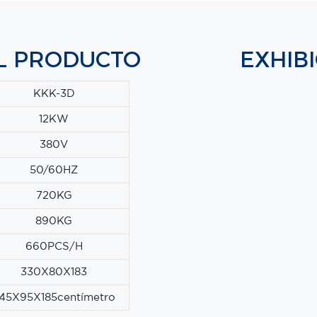
EL PRODUCTO
EXHIB
KKK-3D
12KW
380V
50/60HZ
720KG
890KG
660PCS/H
330X80X183
45X95X185centímetro