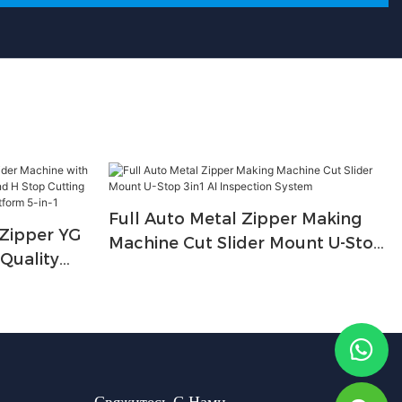
Full Auto Metal Zipper Making
 Zipper YG
Machine Cut Slider Mount U-Stop
 Quality
3in1 AI Inspection System
ose End H
unting U
rm 5-In-1
Свяжитесь С Нами