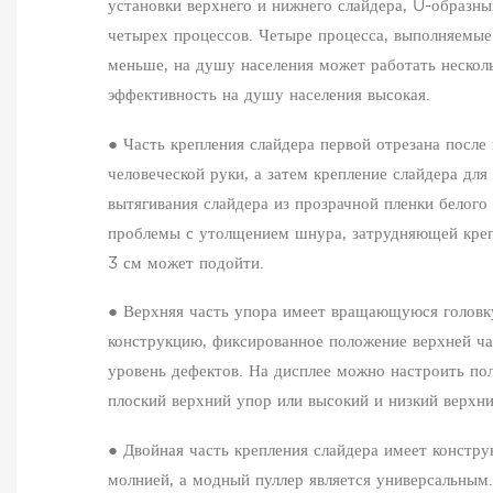
установки верхнего и нижнего слайдера, U-образн
четырех процессов. Четыре процесса, выполняемы
меньше, на душу населения может работать нескол
эффективность на душу населения высокая.
● Часть крепления слайдера первой отрезана посл
человеческой руки, а затем крепление слайдера дл
вытягивания слайдера из прозрачной пленки белого
проблемы с утолщением шнура, затрудняющей крепл
3 см может подойти.
● Верхняя часть упора имеет вращающуюся голов
конструкцию, фиксированное положение верхней ча
уровень дефектов. На дисплее можно настроить по
плоский верхний упор или высокий и низкий верхни
● Двойная часть крепления слайдера имеет констру
молнией, а модный пуллер является универсальным.