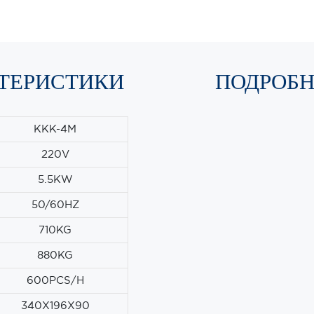
ТЕРИСТИКИ
ПОДРОБ
KKK-4M
220V
5.5KW
50/60HZ
710KG
880KG
600PCS/H
340X196X90