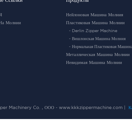
Я
Нейлоновая Машина Молния
На Молнии
Пластиковая Машина Молнии
- Derlin Zipper Machine
- Вишлонская Машина Молния
- Нормальная Пластиковая Машин
Металлическая Машина Молнии
Невидимая Машина Молнии
per Machinery Co. , ООО - www.kkkzippermachine.com |
Ка