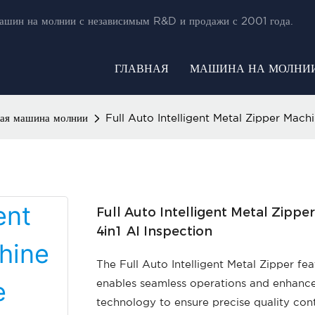
ашин на молнии с независимым R&D и продажи с 2001 года.
ГЛАВНАЯ
МАШИНА НА МОЛНИ
кая машина молнии
Full Auto Intelligent Metal Zipper Mach
Full Auto Intelligent Metal Zipp
4in1 AI Inspection
The Full Auto Intelligent Metal Zipper fe
enables seamless operations and enhanced
technology to ensure precise quality contr