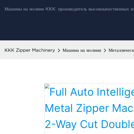
Машины на молнии KKK: производитель высококачественных м
KKK Zipper Machinery
Машина на молнии
Металличес