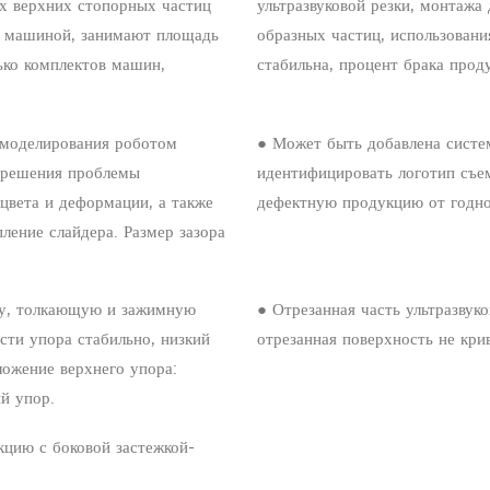
ых верхних стопорных частиц
ультразвуковой резки, монтажа
е машиной, занимают площадь
образных частиц, использования
ько комплектов машин,
стабильна, процент брака прод
е моделирования роботом
● Может быть добавлена ​​систе
я решения проблемы
идентифицировать логотип съем
 цвета и деформации, а также
дефектную продукцию от годно
ение слайдера. Размер зазора
ку, толкающую и зажимную
● Отрезанная часть ультразвук
сти упора стабильно, низкий
отрезанная поверхность не крив
ложение верхнего упора:
й упор.
кцию с боковой застежкой-