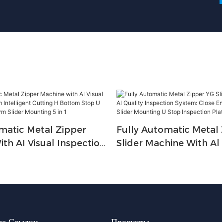
matic Metal Zipper
Fully Automatic Metal
th AI Visual Inspection
Slider Machine With Al
elligent Cutting H
Inspection System: Cl
op U Top Stop Robot
Stop Cutting Slider Mo
 Mounting 5 In 1
Stop Inspection Platfo
ые Ссылки
Продукты