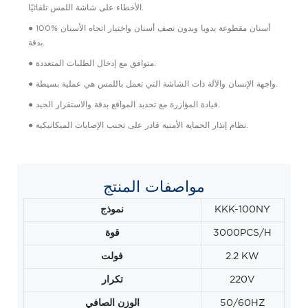
الأخطاء على شاشة اللمس تلقائيًا.
● 100% أسنان مقطوعة يدويا وبدون نصف أسنان واختيار اتجاه الأسنان
بدقة.
● متوافق مع إدخال الطلبات المتعددة.
● واجهة الإنسان والآلة ذات الشاشة التي تعمل باللمس هي عملية بسيطة.
● قيادة المؤازرة مع تحديد المواقع بدقة والاستقرار الجيد.
● نظام إنذار الحماية الأمنية قادر على تجنب الإصابات الميكانيكية.
مواصفات المنتج
KKK-100NY
نموذج
3000PCS/H
قوة
2.2 KW
فولت
220V
تكرار
50/60HZ
الوزن الصافي